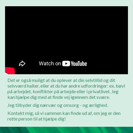
Det er også muligt at du oplever at din selvtillid og dit
selvværd halter, eller at du har andre udfordringer: ex. bøvl
på arbejdet, konflikter på arbejde eller i privatlivet. Jeg
kan hjælpe dig med at finde vej igennem det svære.
Jeg tilbyder dig nærvær og omsorg - og ærlighed.
Kontakt
mig, så vi sammen kan finde ud af, om jeg er den
rette person til at hjælpe dig!