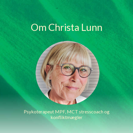
Skip to main content
Skip to navigation
Om Christa Lunn
Psykoterapeut MPF, MCT stresscoach og
konfliktmægler