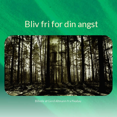
Skip to main content
Skip to navigation
Bliv fri for din angst
Billede af
Gerd Altmann
fra
Pixabay