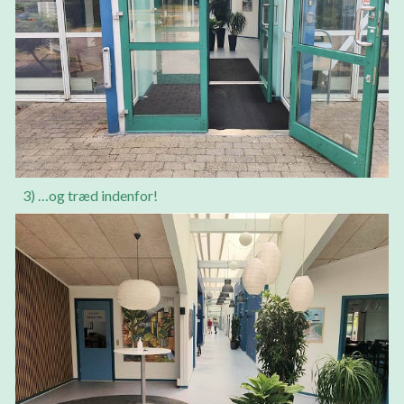
3) …og træd indenfor!