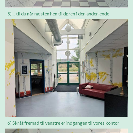
5) ... til du når næsten hen til døren i den anden ende
6) Skråt fremad til venstre er indgangen til vores kontor